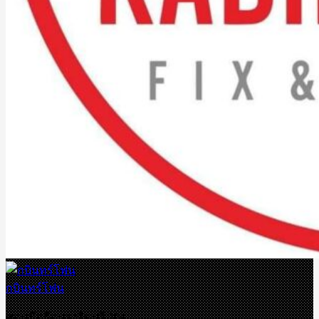
กบินทร์โฟน
ซ่อมมือถือปราจีนบุรี 304