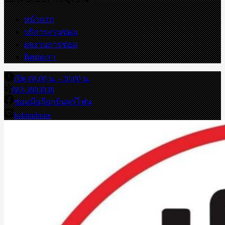
หน้าแรก
บริการงานซ่อม
ผลงานการซ่อม
ติดต่อเรา
เปิด 08.00 น. - 20.00 น.
083-3803038
ซ่อมมือถือกบินทร์โฟน
kabinphone